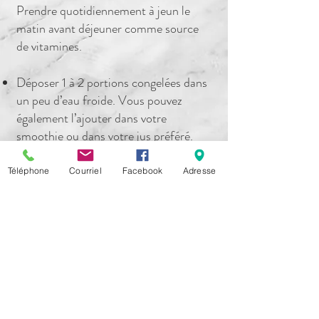
Prendre quotidiennement à jeun le
matin avant déjeuner comme source
de vitamines.
Déposer 1 à 2 portions congelées dans
un peu d’eau froide. Vous pouvez
également l’ajouter dans votre
smoothie ou dans votre jus préféré.
Laisser fondre pendant quelques
minutes.
Téléphone
Courriel
Facebook
Adresse
Garder en bouche quelques secondes
pour activer vos enzymes
digestives.
​Faire une cure de jus d’herbe de blé:
Semaine 1 : Prendre 1 à 2 cubes par
jour dans un verre d'eau froide,